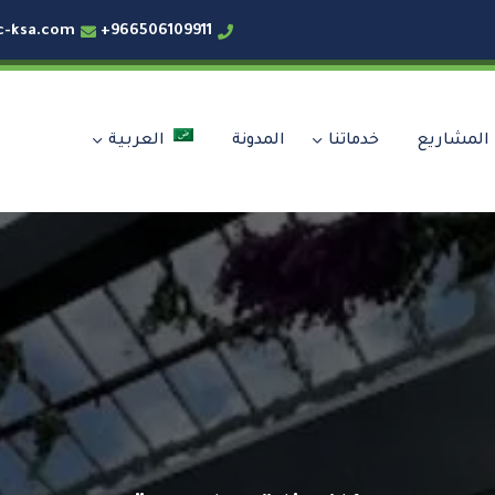
c-ksa.com
966506109911+
المشاريع
خدماتنا
المدونة
العربية